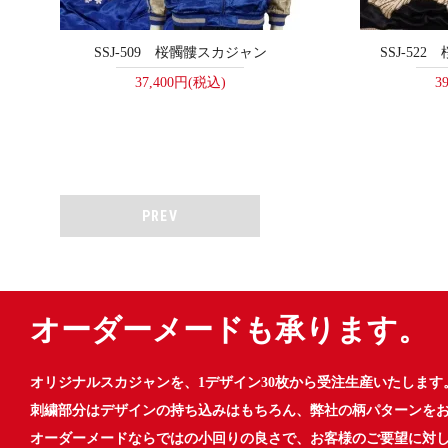
SSJ-509 桜髑髏スカジャン
SSJ-52
37,400円(税込)
3
PREV
オーダーメードも承ります。
オリジナルスカジャンを、1デザイン30枚から受注生産いたします
刺繍部分はデザインの持ち込みはもちろん、弊社の柄パターンを
オーダーメードならではの小回りの良さで、お客様のご要望に対