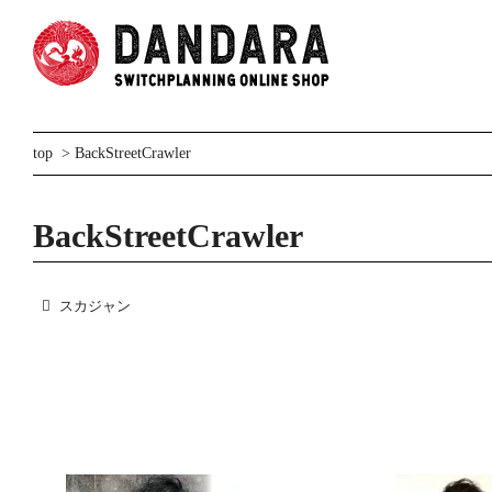
top
>
BackStreetCrawler
BackStreetCrawler
スカジャン