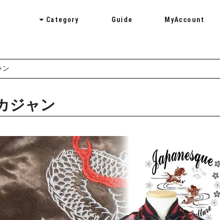
Category
Guide
MyAccount
花旅楽団
さとり
JAPANESQUE
BackStreetCrawler
ライセンスアイテム
ャン
スカジャン