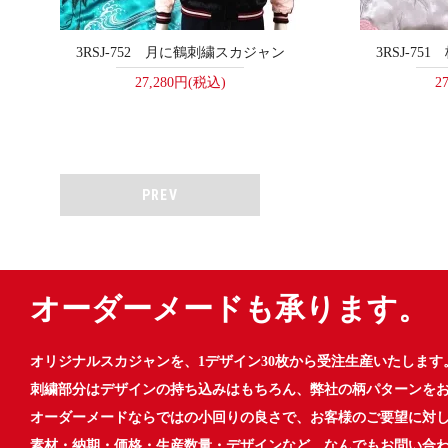
3RSJ-752 月に鶴刺繍スカジャン
3RSJ-7
27,280円(税込)
2
PREV
オーダーメードも承ります。
オリジナルスカジャンを、1デザイン30枚から受注生産いたします
刺繍部分はデザインの持ち込みはもちろん、弊社の柄パターンを
オーダーメードならではの小回りの良さで、お客様のご要望に対
素材・納期・価格・生産数量・デザインなど、なんでもお問い合